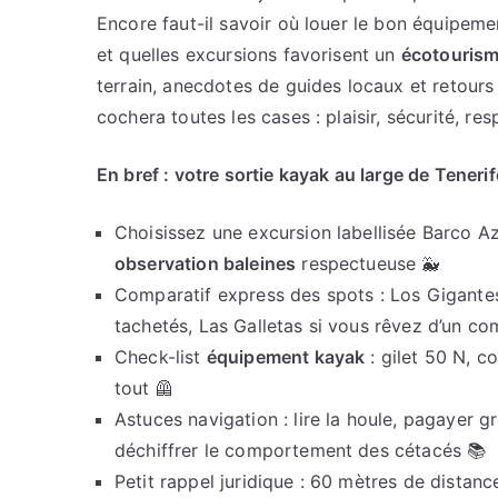
Encore faut-il savoir où louer le bon équipe
et quelles excursions favorisent un
écotouris
terrain, anecdotes de guides locaux et retours 
cochera toutes les cases : plaisir, sécurité, r
En bref : votre sortie kayak au large de Tenerif
Choisissez une excursion labellisée Barco A
observation baleines
respectueuse 🐳
Comparatif express des spots : Los Gigantes
tachetés, Las Galletas si vous rêvez d’un c
Check-list
équipement kayak
: gilet 50 N, 
tout 🦺
Astuces navigation : lire la houle, pagayer g
déchiffrer le comportement des cétacés 📚
Petit rappel juridique : 60 mètres de dista