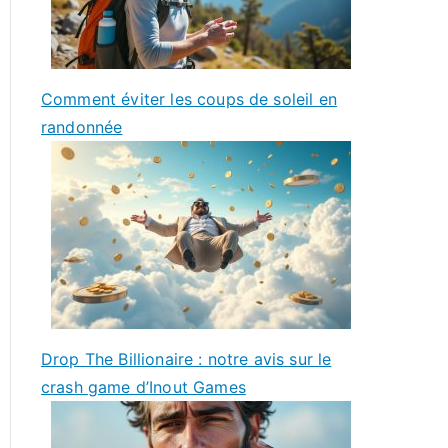
Comment éviter les coups de soleil en
randonnée
Drop The Billionaire : notre avis sur le
crash game d’Inout Games