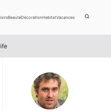
isirs
Beauté
Décoration
Habitat
Vacances
ife