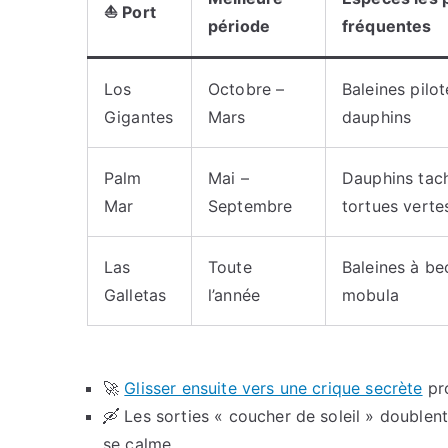
⛵ Port
période
fréquentes
Los
Octobre –
Baleines pilo
Gigantes
Mars
dauphins
Palm
Mai –
Dauphins tac
Mar
Septembre
tortues verte
Las
Toute
Baleines à bec
Galletas
l’année
mobula
🚀
Glisser ensuite vers une crique secrète
pro
🛶 Les sorties « coucher de soleil » doublent
se calme.